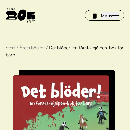
Meny
Start
/
Årets böcker
/
Det blöder! En första-hjälpen-bok för
Årets böcker
barn
Om Stora bokvalet
Olivia tipsar
Vinnare
FAQ
För bibliotek