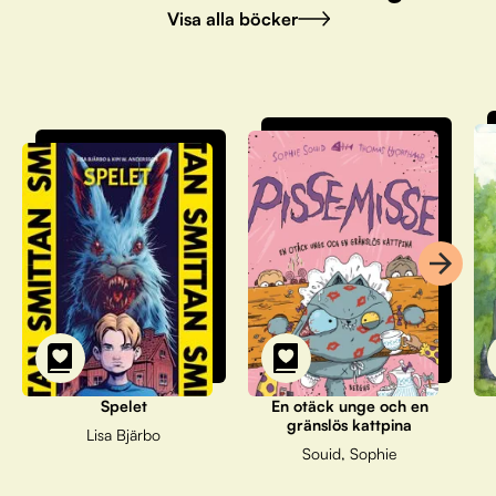
Visa alla böcker
Spelet
En otäck unge och en
gränslös kattpina
Lisa Bjärbo
Souid, Sophie