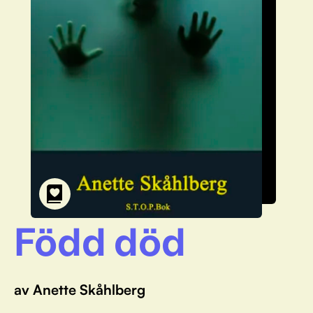
Född död
av Anette Skåhlberg