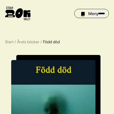
Meny
Start
/
Årets böcker
/
Född död
Årets böcker
Om Stora bokvalet
Olivia tipsar
Vinnare
FAQ
För bibliotek