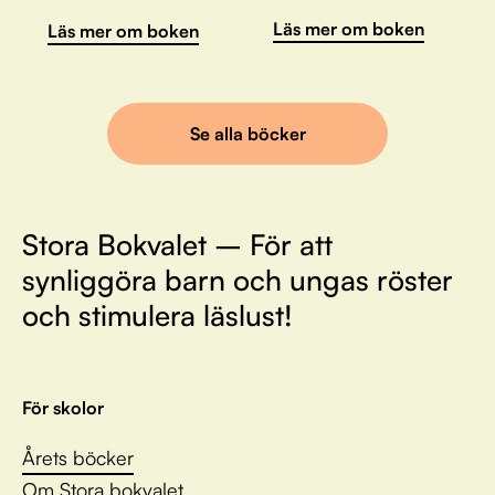
Läs mer om boken
Läs mer om boken
Se alla böcker
Stora Bokvalet – För att
synliggöra barn och ungas röster
och stimulera läslust!
För skolor
Årets böcker
Om Stora bokvalet