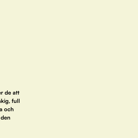
r de att
kig, full
ia och
 den