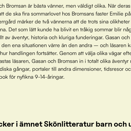
h Bromsan är bästa vänner, men väldigt olika. När deras 
 att de ska fira sommarlovet hos Bromsans faster Emilie p
rrgård märker de två vännerna att de trots sina olikheter 
ikna. Det som lätt kunde ha blivit en tråkig sommar blir någ
ullt av äventyr, historia och kluriga funderingar. Gasan o
 den ena situationen värre än den andra – och läsaren 
hur handlingen fortsätter. Genom att välja olika vägar efte
kastas läsaren, Gasan och Bromsan in i totalt olika äventy
diska gångar, portaler till andra dimensioner, tidsresor o
bok för nyfikna 9-14-åringar.
cker i ämnet Skönlitteratur barn oc