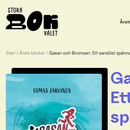
Året
Start
/
Årets böcker
/
Gasan och Bromsan: Ett sanslöst spän
Ga
Et
sp