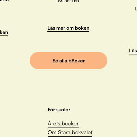
Brand, Lisa
L
Läs mer om boken
ken
Läs
Se alla böcker
För skolor
Årets böcker
Om Stora bokvalet