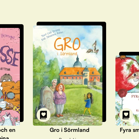
och en
Gro i Sörmland
Fyra sm
pina