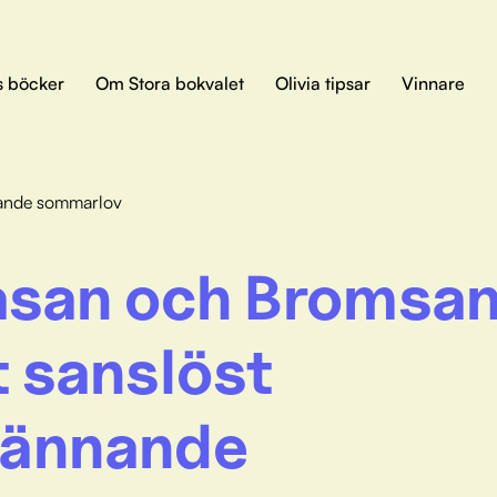
s böcker
Om Stora bokvalet
Olivia tipsar
Vinnare
nande sommarlov
san och Bromsan
t sanslöst
ännande