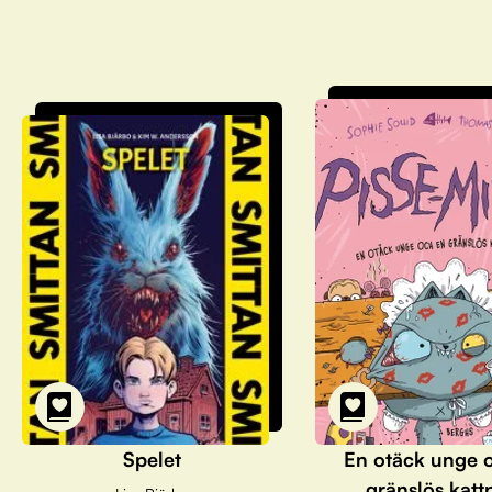
Spelet
En otäck unge 
gränslös katt