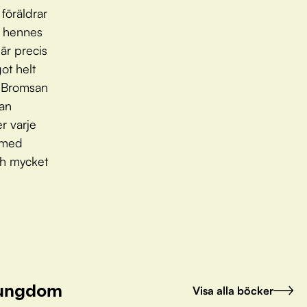
föräldrar
å hennes
är precis
ot helt
ch Bromsan
kan
r varje
r med
ch mycket
h ungdom
Visa alla böcker