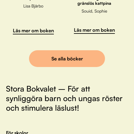
gränslös kattpina
Lisa Bjärbo
Souid, Sophie
Läs mer om boken
Läs mer om boken
Se alla böcker
Stora Bokvalet – För att
synliggöra barn och ungas röster
och stimulera läslust!
För skolor