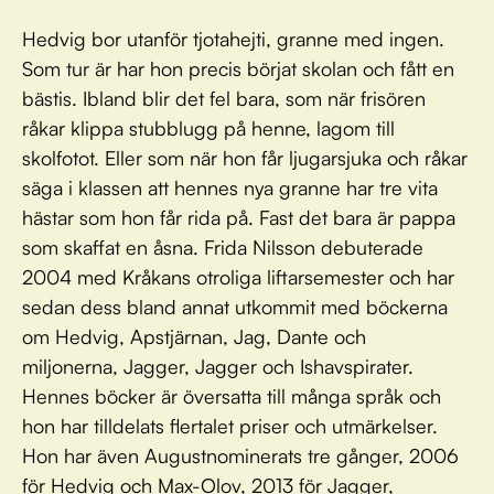
Hedvig bor utanför tjotahejti, granne med ingen.
Som tur är har hon precis börjat skolan och fått en
bästis. Ibland blir det fel bara, som när frisören
råkar klippa stubblugg på henne, lagom till
skolfotot. Eller som när hon får ljugarsjuka och råkar
säga i klassen att hennes nya granne har tre vita
hästar som hon får rida på. Fast det bara är pappa
som skaffat en åsna. Frida Nilsson debuterade
2004 med Kråkans otroliga liftarsemester och har
sedan dess bland annat utkommit med böckerna
om Hedvig, Apstjärnan, Jag, Dante och
miljonerna, Jagger, Jagger och Ishavspirater.
Hennes böcker är översatta till många språk och
hon har tilldelats flertalet priser och utmärkelser.
Hon har även Augustnominerats tre gånger, 2006
för Hedvig och Max-Olov, 2013 för Jagger,