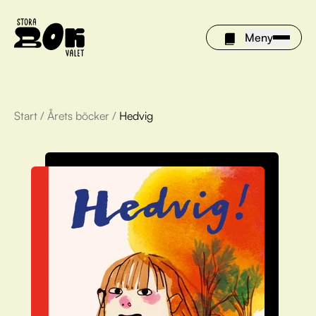
Meny
Start
/
Årets böcker
/
Hedvig
Årets böcker
Om Stora bokvalet
Olivia tipsar
Vinnare
FAQ
För bibliotek