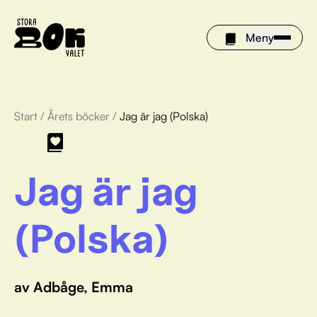
Meny
Start
/
Årets böcker
/
Jag är jag (Polska)
Årets böcker
Om Stora bokvalet
Jag är jag
Olivia tipsar
(Polska)
Vinnare
FAQ
av Adbåge, Emma
För bibliotek