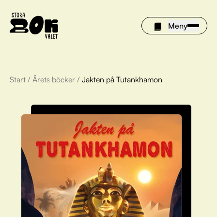
Meny
Start
/
Årets böcker
/
Jakten på Tutankhamon
Årets böcker
Om Stora bokvalet
Olivia tipsar
Vinnare
FAQ
För bibliotek