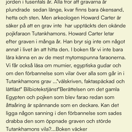
jorden i tusentals år. Alla tror att gravarna är
plundrade sedan länge, kvar finns bara ökensand,
hetta och sten. Men arkeologen Howard Carter är
säker på att en grav inte har upptäckts den okände
pojkfaraon Tutankhamons. Howard Carter letar
efter graven i många år. Han bryr sig inte om något
annat i livet än att hitta den. I boken får vi inte bara
lära känna en av de mest mytomspunna faraonerna.
Vi får också läsa om mumier, egyptiska gudar och
om den förbannelse som vilar över alla som går in i
Tutankhamons grav ..."välskriven, faktaspäckad och
lättläst" Bilbiotekstjänst"Berättelsen om det gamla
Egypten och pojken som blev farao redan som
åttaåring är spännande som en deckare. Kan det
ligga någon sanning i den förbannelse som sades
drabba den som öppnade graven och störde
Tutankhamons vila?...Boken väcker