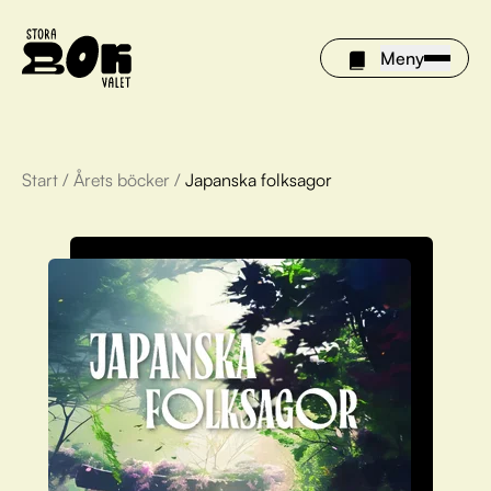
Meny
Start
/
Årets böcker
/
Japanska folksagor
Årets böcker
Om Stora bokvalet
Olivia tipsar
Vinnare
FAQ
För bibliotek