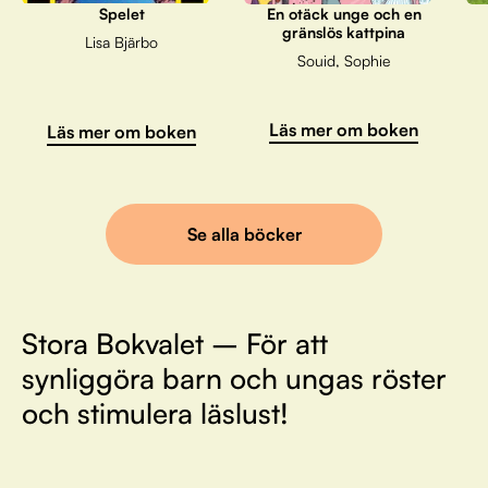
Spelet
En otäck unge och en
gränslös kattpina
Lisa Bjärbo
Souid, Sophie
Läs mer om boken
Läs mer om boken
Se alla böcker
Stora Bokvalet – För att
synliggöra barn och ungas röster
och stimulera läslust!