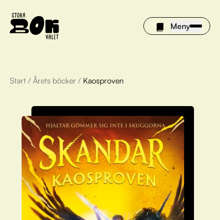
Meny
Start
/
Årets böcker
/
Kaosproven
Årets böcker
Om Stora bokvalet
Olivia tipsar
Vinnare
FAQ
För bibliotek