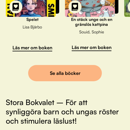
Spelet
En otäck unge och en
gränslös kattpina
Lisa Bjärbo
Souid, Sophie
Läs mer om boken
Läs mer om boken
Se alla böcker
Stora Bokvalet – För att
synliggöra barn och ungas röster
och stimulera läslust!