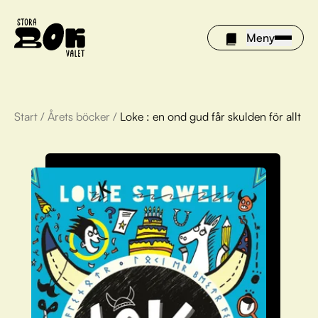
Meny
Start
/
Årets böcker
/
Loke : en ond gud får skulden för allt
Årets böcker
Om Stora bokvalet
Olivia tipsar
Vinnare
FAQ
För bibliotek