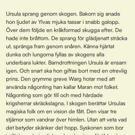
Ursula sprang genom skogen. Bakom sig anade
hon ljudet av Ylvas mjuka tassar i snabb galopp.
Över dem följde en kråkformad skugga efter. De
hade inte bråttom. De sprang för glädjenatt sträcka
ut, spränga fram genom snåren. Känna hjärtat
dunka och lungorna fyllas av skogens alla
underbara lukter. Barndrottningen Ursula är ensam
igen. Och snart ska hon giftas bort med en otrevlig
prins. Den grymme greve Warg hotar med att
använda någonting han kallar Maran mot folket.
Någonting som gör till och med härdade
krigsherrar skräckslagna. I skogen berättar Ursulas
magiska folk om en vision de fått. Den visar tre
stjärnor som vandrar över himlen. Utan att veta vad
det betyder skänker det hopp. Syskonen som bor