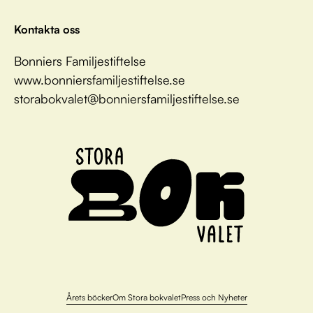
Kontakta oss
Bonniers Familjestiftelse
www.bonniersfamiljestiftelse.se
storabokvalet@bonniersfamiljestiftelse.se
Årets böcker
Om Stora bokvalet
Press och Nyheter