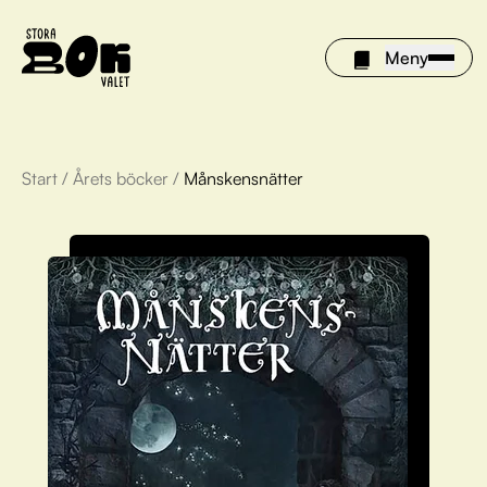
Meny
Start
/
Årets böcker
/
Månskensnätter
Årets böcker
Om Stora bokvalet
Olivia tipsar
Vinnare
FAQ
För bibliotek