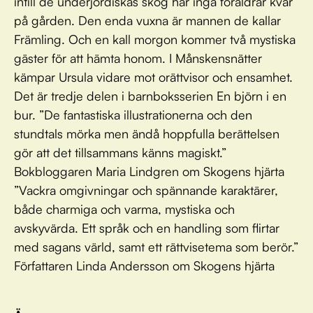
intill de underjordiskas skog har inga föräldrar kvar
på gården. Den enda vuxna är mannen de kallar
Främling. Och en kall morgon kommer två mystiska
gäster för att hämta honom. I Månskensnätter
kämpar Ursula vidare mot orättvisor och ensamhet.
Det är tredje delen i barnboksserien En björn i en
bur. ”De fantastiska illustrationerna och den
stundtals mörka men ändå hoppfulla berättelsen
gör att det tillsammans känns magiskt.”
Bokbloggaren Maria Lindgren om Skogens hjärta
”Vackra omgivningar och spännande karaktärer,
både charmiga och varma, mystiska och
avskyvärda. Ett språk och en handling som flirtar
med sagans värld, samt ett rättvisetema som berör.”
Författaren Linda Andersson om Skogens hjärta