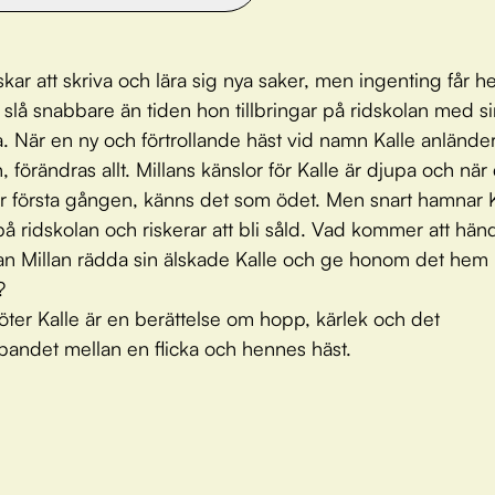
lskar att skriva och lära sig nya saker, men ingenting får 
tt slå snabbare än tiden hon tillbringar på ridskolan med s
a. När en ny och förtrollande häst vid namn Kalle anländer 
, förändras allt. Millans känslor för Kalle är djupa och när
för första gången, känns det som ödet. Men snart hamnar K
på ridskolan och riskerar att bli såld. Vad kommer att hä
an Millan rädda sin älskade Kalle och ge honom det hem
?
öter Kalle är en berättelse om hopp, kärlek och det
andet mellan en flicka och hennes häst.