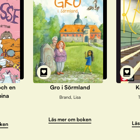
och en
Gro i Sörmland
K
pina
Brand, Lisa
T
Läs mer om boken
Läs
ken