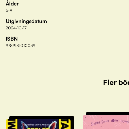
Ålder
6-9
Utgivningsdatum
2024-10-17
ISBN
9789181010039
Fler bö