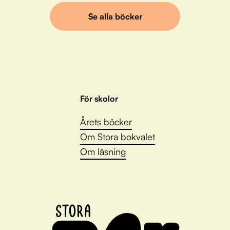
Se alla böcker
För skolor
Årets böcker
Om Stora bokvalet
Om läsning