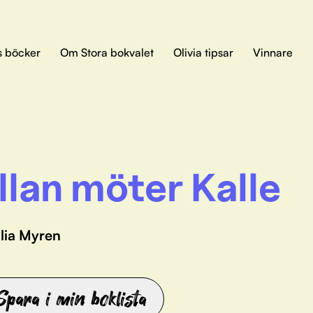
s böcker
Om Stora bokvalet
Olivia tipsar
Vinnare
llan möter Kalle
lia Myren
Spara i min boklista