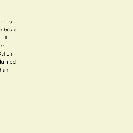
hennes
in bästa
till
 de
alle i
nda med
 han