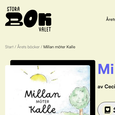
Året
Start
/
Årets böcker
/
Millan möter Kalle
Mi
av Ceci