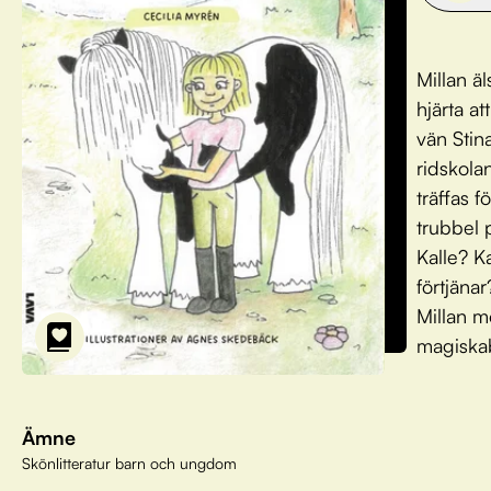
Millan ä
hjärta a
vän Stin
ridskolan
träffas 
trubbel 
Kalle? K
förtjänar
Millan m
magiskab
Ämne
Skönlitteratur barn och ungdom