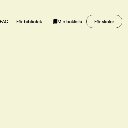
FAQ
För bibliotek
För skolor
Min boklista