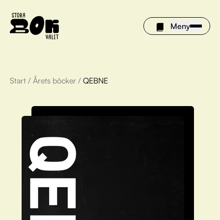
Meny
Start
/
Årets böcker
/
QEBNE
Årets böcker
Om Stora bokvalet
Olivia tipsar
Vinnare
FAQ
För bibliotek