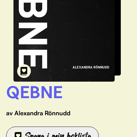
QEBNE
av Alexandra Rönnudd
Spara i min boklista