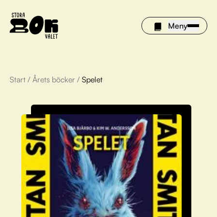
Meny
Start
/
Årets böcker
/
Spelet
Årets böcker
Om Stora bokvalet
Olivia tipsar
Vinnare
FAQ
För bibliotek