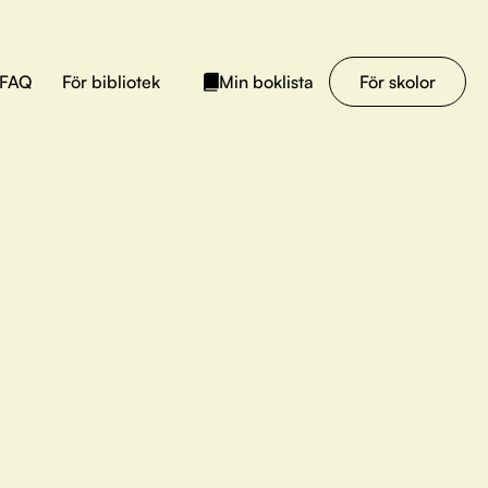
FAQ
För bibliotek
För skolor
Min boklista