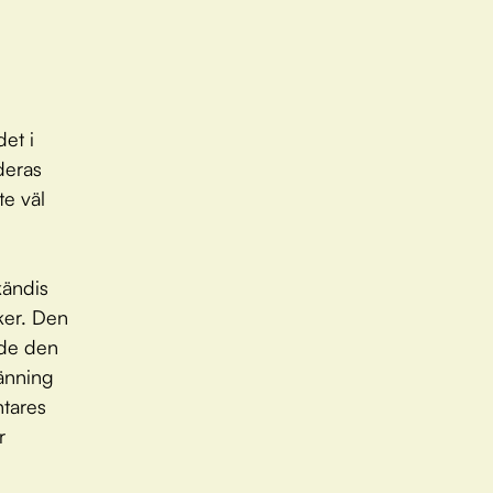
et i
 deras
te väl
kändis
ker. Den
åde den
änning
ntares
r