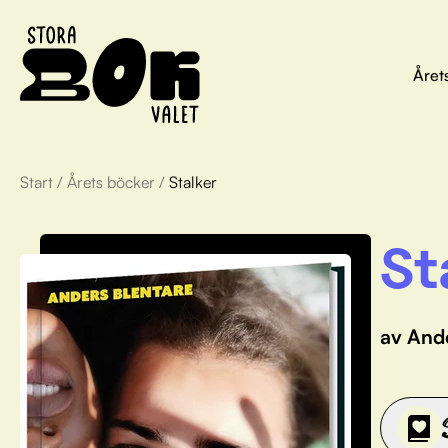
Året
Start
/
Årets böcker
/
Stalker
St
av And