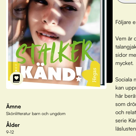
Följare e
Vem är d
talangjak
sidor med
mycket.
Sociala 
kan uppm
här berä
som dröm
Ämne
och rela
Skönlitteratur barn och ungdom
serie Kä
Ålder
läsluste
9-12