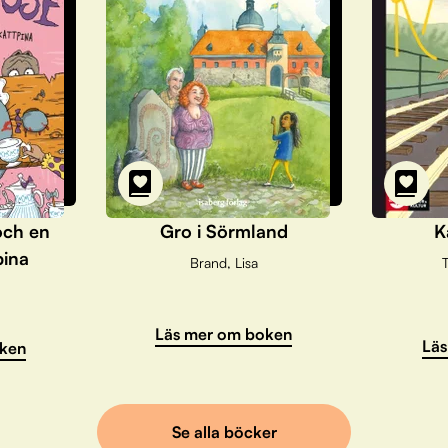
och en
Gro i Sörmland
K
pina
Brand, Lisa
T
Läs mer om boken
Läs
ken
Se alla böcker