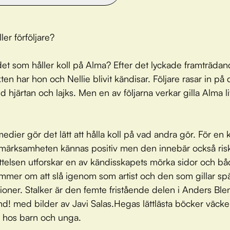
ller förföljare?
et som håller koll på Alma? Efter det lyckade framträdand
ten har hon och Nellie blivit kändisar. Följare rasar in på
 hjärtan och lajks. Men en av följarna verkar gilla Alma li
medier gör det lätt att hålla koll på vad andra gör. För en 
ärksamheten kännas positiv men den innebär också ris
ttelsen utforskar en av kändisskapets mörka sidor och b
mer om att slå igenom som artist och den som gillar sp
tioner. Stalker är den femte fristående delen i Anders Ble
nd! med bilder av Javi Salas.Hegas lättlästa böcker väcke
n hos barn och unga.