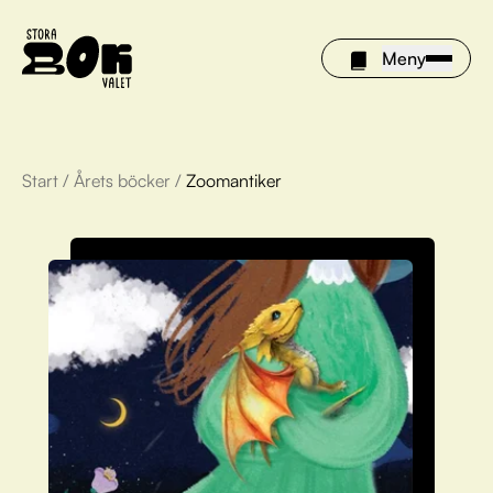
Meny
Start
/
Årets böcker
/
Zoomantiker
Årets böcker
Om Stora bokvalet
Olivia tipsar
Vinnare
FAQ
För bibliotek