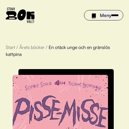
Meny
Start
/
Årets böcker
/
En otäck unge och en gränslös
Årets böcker
kattpina
Om Stora bokvalet
Olivia tipsar
Vinnare
FAQ
För bibliotek