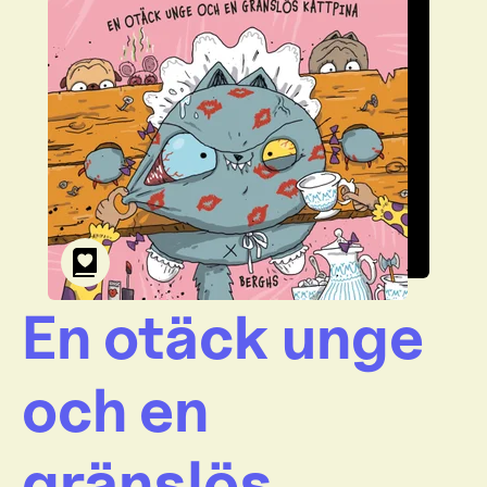
En otäck unge
och en
gränslös