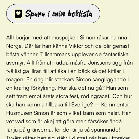
Spara i min boklista
Allt börjar med att muspojken Simon råkar hamna i
Norge. Där lär han känna Viktor och de blir genast
bästa vänner. Tillsammans upplever de fantastiska
äventyr. Allt från att rädda måsfru Jönssons ägg från
två listiga illrar, till att åka i en bäck så det kittlar i
magen. En dag blir stackars Simon sängliggande i
en kraftig förkylning. Hur ska det nu gå? Han som
sett fram emot årets stora fest, rödingracet! Och hur
ska han komma tillbaka till Sverige? – Kommentar:
Husmusen Simon är som vilket barn som helst. Han
vet vad som är okej att göra men försöker ändå
tänja på gränserna, för det är ju så spännande!
Tyvärr sätter han sig själv i klistret när han utforskar