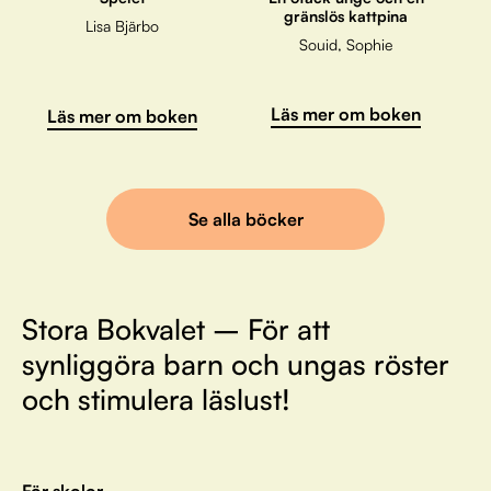
gränslös kattpina
Lisa Bjärbo
Souid, Sophie
Läs mer om boken
Läs mer om boken
Se alla böcker
Stora Bokvalet – För att
synliggöra barn och ungas röster
och stimulera läslust!
För skolor