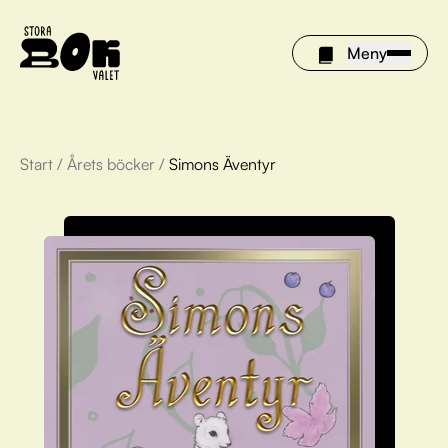
Meny
Start
/
Årets böcker
/
Simons Äventyr
Årets böcker
Om Stora bokvalet
Olivia tipsar
Vinnare
FAQ
För bibliotek