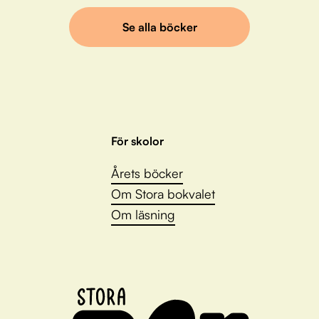
Se alla böcker
För skolor
Årets böcker
Om Stora bokvalet
Om läsning