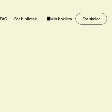
FAQ
För bibliotek
För skolor
Min boklista