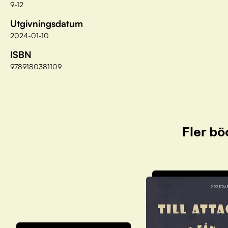
9-12
Utgivningsdatum
2024-01-10
ISBN
9789180381109
Fler bö