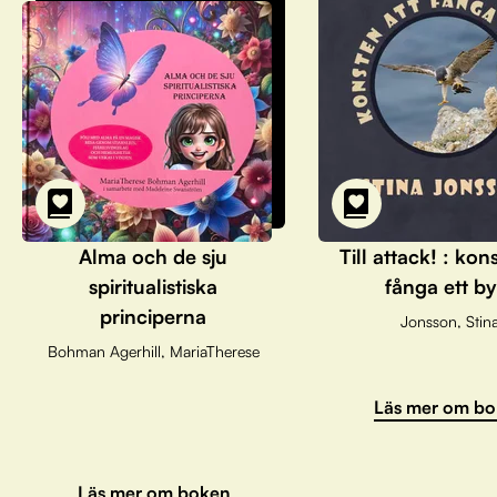
Alma och de sju
Till attack! : kon
spiritualistiska
fånga ett by
principerna
Jonsson, Stin
Bohman Agerhill, MariaTherese
Läs mer om bo
Läs mer om boken