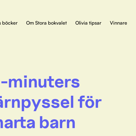
s böcker
Om Stora bokvalet
Olivia tipsar
Vinnare
-minuters
ärnpyssel för
arta barn