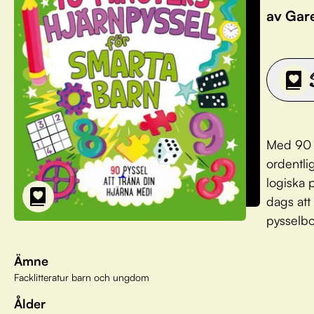
av Gar
Med 90 k
ordentli
logiska 
dags att
pysselbo
Ämne
Facklitteratur barn och ungdom
Ålder