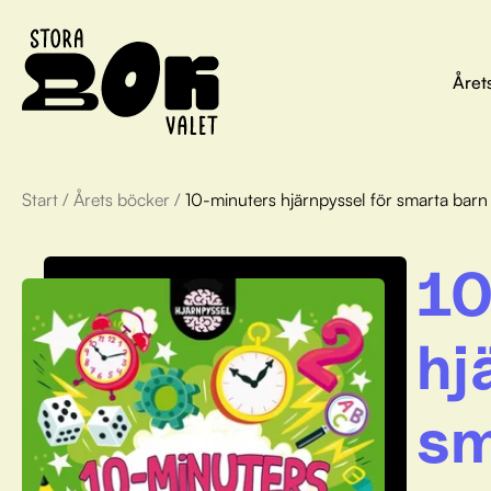
Året
Start
/
Årets böcker
/
10-minuters hjärnpyssel för smarta barn
10
hj
sm