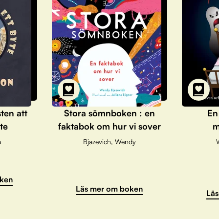
sten att
Stora sömnboken : en
En
te
faktabok om hur vi sover
m
a
Bjazevich, Wendy
ken
Läs mer om boken
Läs