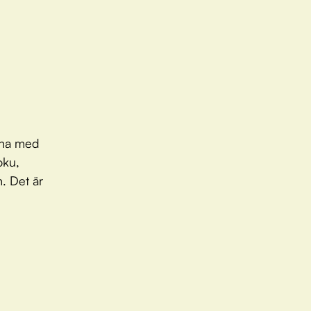
rna med
oku,
n. Det är