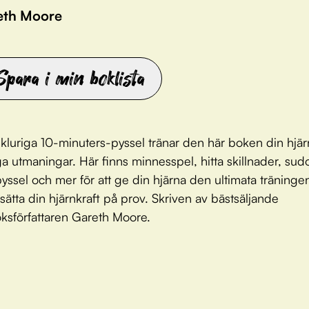
eth Moore
Spara i min boklista
luriga 10-minuters-pyssel tränar den här boken din hjä
ga utmaningar. Här finns minnesspel, hitta skillnader, sud
pyssel och mer för att ge din hjärna den ultimata träninge
 sätta din hjärnkraft på prov. Skriven av bästsäljande
ksförfattaren Gareth Moore.