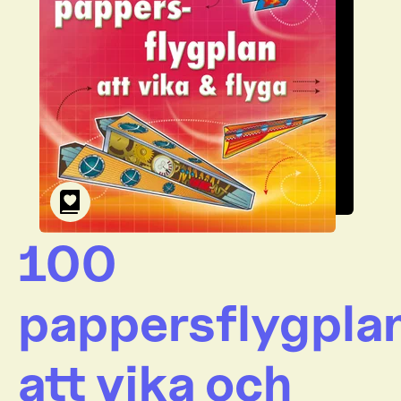
100
pappersflygpla
att vika och