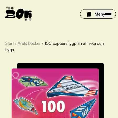
Meny
Start
/
Årets böcker
/
100 pappersflygplan att vika och
Årets böcker
flyga
Om Stora bokvalet
Olivia tipsar
Vinnare
FAQ
För bibliotek