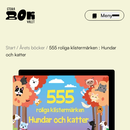
Meny
Start
/
Årets böcker
/
555 roliga klistermärken : Hundar
Årets böcker
och katter
Om Stora bokvalet
Olivia tipsar
Vinnare
FAQ
För bibliotek