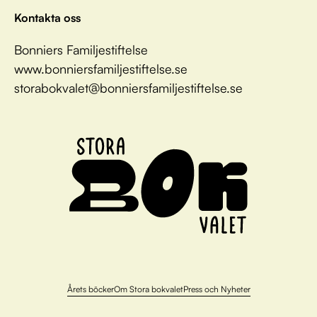
Kontakta oss
Bonniers Familjestiftelse
www.bonniersfamiljestiftelse.se
storabokvalet@bonniersfamiljestiftelse.se
Årets böcker
Om Stora bokvalet
Press och Nyheter