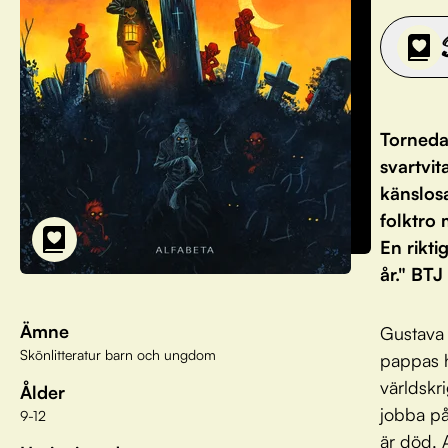
Torneda
svartvi
känslos
folktro 
En rikt
år." BTJ
Ämne
Gustava 
Skönlitteratur barn och ungdom
pappas h
världskr
Ålder
jobba på
9-12
är död. 