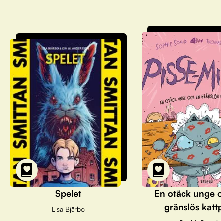
Spelet
En otäck unge 
gränslös katt
Lisa Bjärbo