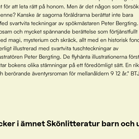
ut för att leta rätt på honom. Men är det någon som försök
enne? Kanske är sagorna föräldrarna berättat inte bara
ed svartvita teckningar av spökmästaren Peter Bergting.
osam och mycket spännande berättelse som förtjänstfullt
med magi, mysterium och skräck, allt med en historisk fond
rligt illustrerad med svartvita tuschteckningar av
ustratören Peter Bergting. De flyhänta illustrationerna förs
tar bokens olika stämningar på ett föredömligt sätt. En rik
ch berörande äventyrsroman för mellanåldern 9 12 år." BT
cker i ämnet Skönlitteratur barn oc