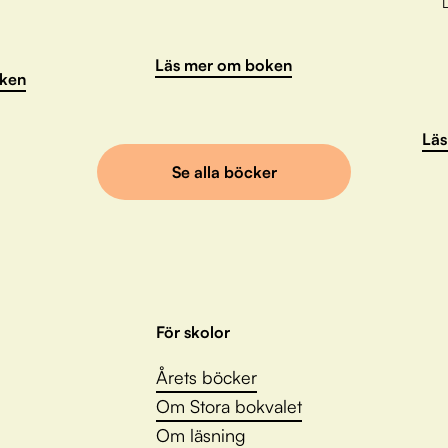
L
Läs mer om boken
ken
Läs
Se alla böcker
För skolor
Årets böcker
Om Stora bokvalet
Om läsning