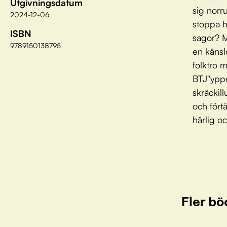
Utgivningsdatum
sig norr
2024-12-06
stoppa h
ISBN
sagor? M
9789150138795
en känsl
folktro 
BTJ"yppe
skräckill
och förtä
härlig o
Fler bö