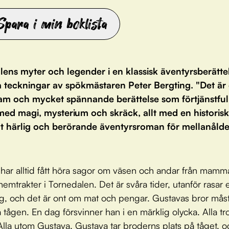
Spara i min boklista
lens myter och legender i en klassisk äventyrsberätt
ta teckningar av spökmästaren Peter Bergting. "Det är
am och mycket spännande berättelse som förtjänstfull
med magi, mysterium och skräck, allt med en historisk 
igt härlig och berörande äventyrsroman för mellanålde
har alltid fått höra sagor om väsen och andar från mamm
emtrakter i Torne­dalen. Det är svåra tider, utanför rasar e
ig, och det är ont om mat och pengar. Gustavas bror mås
 tågen. En dag försvinner han i en märklig olycka. Alla tro
Alla utom Gustava. Gustava tar broderns plats på tåget, 