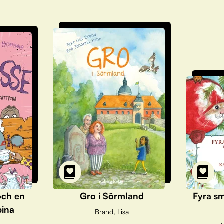
och en
Gro i Sörmland
Fyra sm
pina
Brand, Lisa