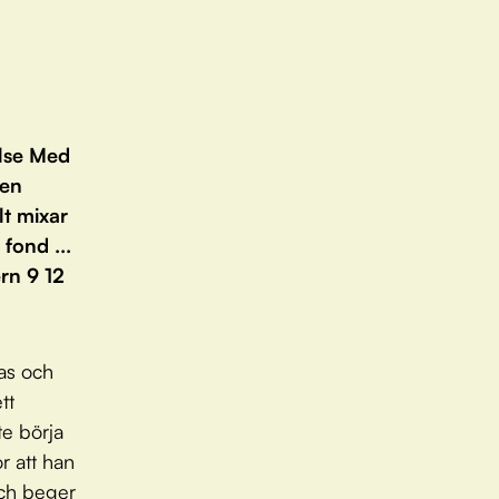
else Med
 en
t mixar
fond ...
rn 9 12
as och
tt
te börja
r att han
och beger