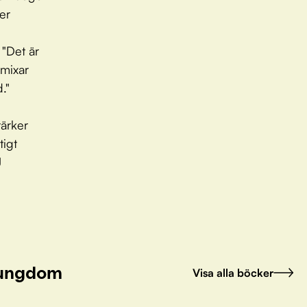
er
 "Det är
 mixar
."
tärker
tigt
J
h ungdom
Visa alla böcker