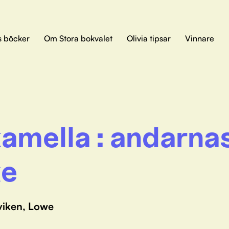
s böcker
Om Stora bokvalet
Olivia tipsar
Vinnare
amella : andarna
ke
viken, Lowe