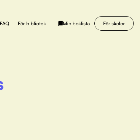
FAQ
För bibliotek
För skolor
Min boklista
s