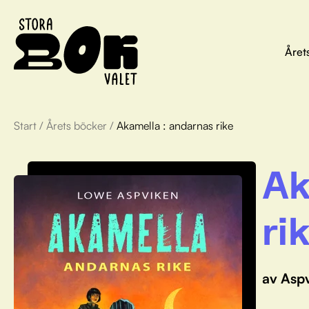
Året
Start
/
Årets böcker
/
Akamella : andarnas rike
Ak
ri
av Asp