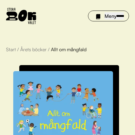
Meny
Start
/
Årets böcker
/
Allt om mångfald
Årets böcker
Om Stora bokvalet
Olivia tipsar
Vinnare
FAQ
För bibliotek