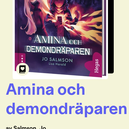
Amina och
demondräparen
av Salmson, Jo