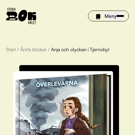
Meny
Start
/
Årets böcker
/
Anja och olyckan i Tjernobyl
Årets böcker
Om Stora bokvalet
Olivia tipsar
Vinnare
FAQ
För bibliotek