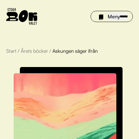
Meny
Start
/
Årets böcker
/
Askungen säger ifrån
Årets böcker
Om Stora bokvalet
Olivia tipsar
Vinnare
FAQ
För bibliotek