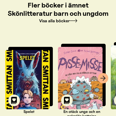
Fler böcker i ämnet
Skönlitteratur barn och ungdom
Visa alla böcker
Spelet
En otäck unge och en
gränslös kattpina