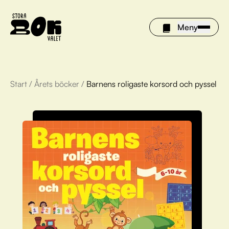
Meny
Start
/
Årets böcker
/
Barnens roligaste korsord och pyssel
Årets böcker
Om Stora bokvalet
Olivia tipsar
Vinnare
FAQ
För bibliotek