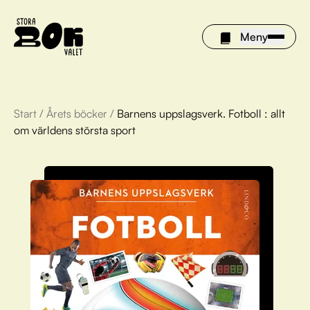
Meny
Start
/
Årets böcker
/
Barnens uppslagsverk. Fotboll : allt
Årets böcker
om världens största sport
Om Stora bokvalet
Olivia tipsar
Vinnare
FAQ
För bibliotek