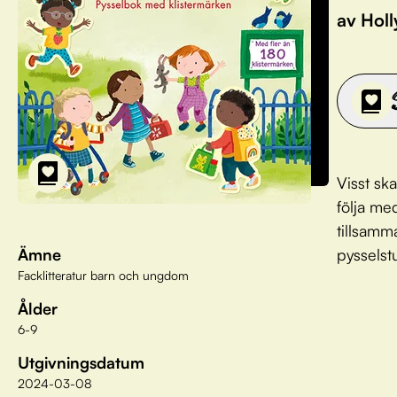
av Holl
Visst sk
följa me
tillsamm
Ämne
pysselst
Facklitteratur barn och ungdom
Ålder
6-9
Utgivningsdatum
2024-03-08