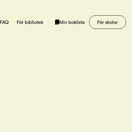
FAQ
För bibliotek
För skolor
Min boklista