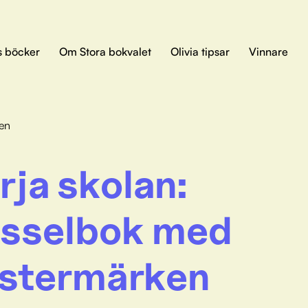
s böcker
Om Stora bokvalet
Olivia tipsar
Vinnare
ken
rja skolan:
sselbok med
istermärken