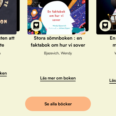
sten att
Stora sömnboken : en
En
te
faktabok om hur vi sover
m
a
Bjazevich, Wendy
ken
Läs mer om boken
Läs
Se alla böcker