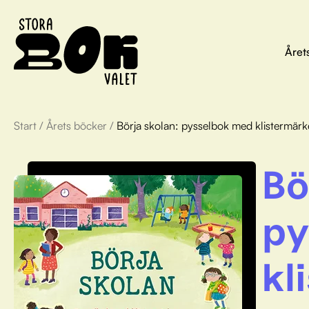
Året
Start
/
Årets böcker
/
Börja skolan: pysselbok med klistermär
Bö
py
kl