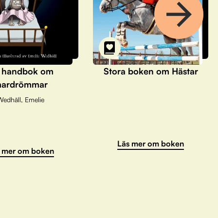
 handbok om
Stora boken om Hästar
ardrömmar
Wedhäll, Emelie
Läs mer om boken
 mer om boken