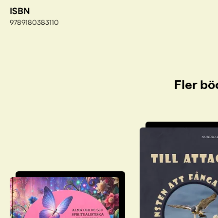
ISBN
9789180383110
Fler bö