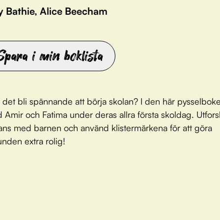
y Bathie, Alice Beecham
Spara i min boklista
a det bli spännande att börja skolan? I den här pysselbok
d Amir och Fatima under deras allra första skoldag. Utfor
ans med barnen och använd klistermärkena för att göra
unden extra rolig!