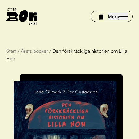
Meny
Start
/
Årets böcker
/
Den förskräckliga historien om Lilla
Årets böcker
Hon
Om Stora bokvalet
Olivia tipsar
Vinnare
FAQ
För bibliotek