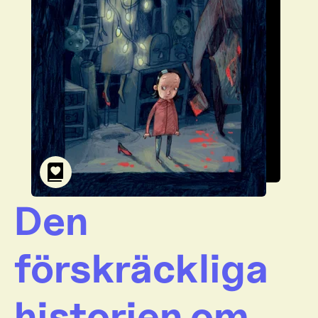
Den
förskräckliga
historien om