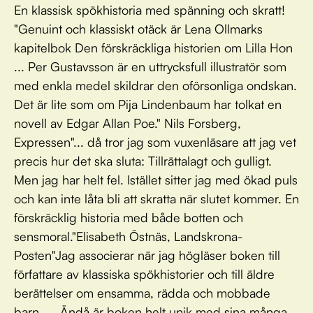
En klassisk spökhistoria med spänning och skratt!
"Genuint och klassiskt otäck är Lena Ollmarks
kapitelbok Den förskräckliga historien om Lilla Hon
... Per Gustavsson är en uttrycksfull illustratör som
med enkla medel skildrar den oförsonliga ondskan.
Det är lite som om Pija Lindenbaum har tolkat en
novell av Edgar Allan Poe." Nils Forsberg,
Expressen"... då tror jag som vuxenläsare att jag vet
precis hur det ska sluta: Tillrättalagt och gulligt.
Men jag har helt fel. Istället sitter jag med ökad puls
och kan inte låta bli att skratta när slutet kommer. En
förskräcklig historia med både botten och
sensmoral."Elisabeth Östnäs, Landskrona-
Posten"Jag associerar när jag högläser boken till
författare av klassiska spökhistorier och till äldre
berättelser om ensamma, rädda och mobbade
barn. ... Ändå är boken helt unik med sina många