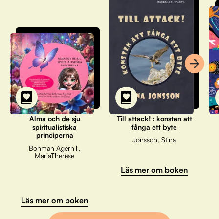
Alma och de sju
Till attack! : konsten att
spiritualistiska
fånga ett byte
principerna
Jonsson, Stina
Bohman Agerhill,
MariaTherese
Läs mer om boken
Läs mer om boken