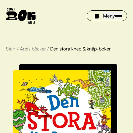
Meny
Start
/
Årets böcker
/
Den stora knep & knåp-boken
Årets böcker
Om Stora bokvalet
Olivia tipsar
Vinnare
FAQ
För bibliotek