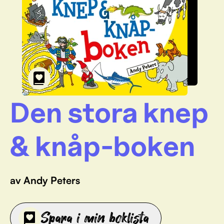
Den stora knep
& knåp-boken
av Andy Peters
Spara i min boklista