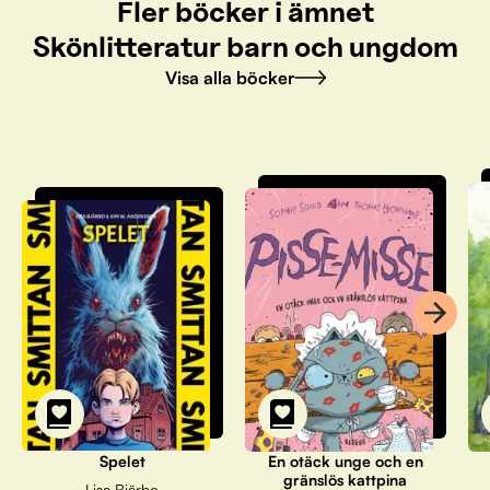
Fler böcker i ämnet
Skönlitteratur barn och ungdom
Visa alla böcker
Spelet
En otäck unge och en
gränslös kattpina
Lisa Bjärbo