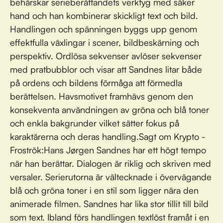
behärskar serieberättandets verktyg med säker
hand och han kombinerar skickligt text och bild.
Handlingen och spänningen byggs upp genom
effektfulla växlingar i scener, bildbeskärning och
perspektiv. Ordlösa sekvenser avlöser sekvenser
med pratbubblor och visar att Sandnes litar både
på ordens och bildens förmåga att förmedla
berättelsen. Havsmotivet framhävs genom den
konsekventa användningen av gröna och blå toner
och enkla bakgrunder vilket sätter fokus på
karaktärerna och deras handling.Sagt om Krypto -
Froströk:Hans Jørgen Sandnes har ett högt tempo
när han berättar. Dialogen är riklig och skriven med
versaler. Serierutorna är vältecknade i övervägande
blå och gröna toner i en stil som ligger nära den
animerade filmen. Sandnes har lika stor tillit till bild
som text. Ibland förs handlingen textlöst framåt i en