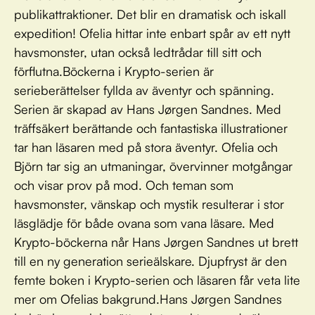
publikattraktioner. Det blir en dramatisk och iskall
expedition! Ofelia hittar inte enbart spår av ett nytt
havsmonster, utan också ledtrådar till sitt och
förflutna.Böckerna i Krypto-serien är
serieberättelser fyllda av äventyr och spänning.
Serien är skapad av Hans Jørgen Sandnes. Med
träffsäkert berättande och fantastiska illustrationer
tar han läsaren med på stora äventyr. Ofelia och
Björn tar sig an utmaningar, övervinner motgångar
och visar prov på mod. Och teman som
havsmonster, vänskap och mystik resulterar i stor
läsglädje för både ovana som vana läsare. Med
Krypto-böckerna når Hans Jørgen Sandnes ut brett
till en ny generation serieälskare. Djupfryst är den
femte boken i Krypto-serien och läsaren får veta lite
mer om Ofelias bakgrund.Hans Jørgen Sandnes