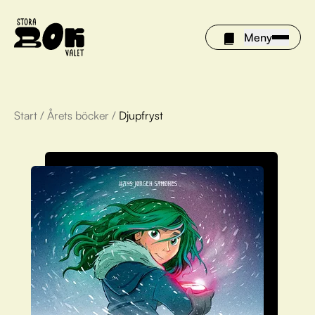
Meny
Start
/
Årets böcker
/
Djupfryst
Årets böcker
Om Stora bokvalet
Olivia tipsar
Vinnare
FAQ
För bibliotek