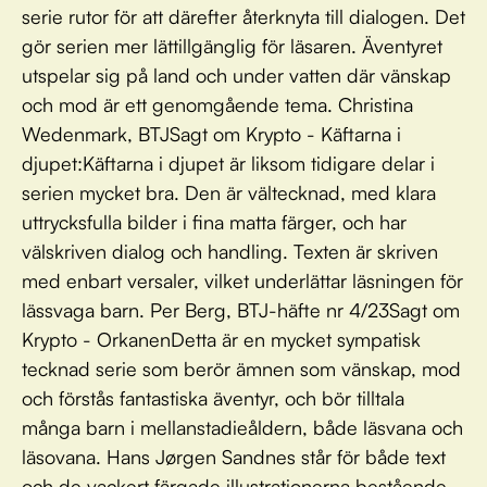
serie rutor för att därefter återknyta till dialogen. Det
gör serien mer lättillgänglig för läsaren. Äventyret
utspelar sig på land och under vatten där vänskap
och mod är ett genomgående tema. Christina
Wedenmark, BTJSagt om Krypto - Käftarna i
djupet:Käftarna i djupet är liksom tidigare delar i
serien mycket bra. Den är vältecknad, med klara
uttrycksfulla bilder i fina matta färger, och har
välskriven dialog och handling. Texten är skriven
med enbart versaler, vilket underlättar läsningen för
lässvaga barn. Per Berg, BTJ-häfte nr 4/23Sagt om
Krypto - OrkanenDetta är en mycket sympatisk
tecknad serie som berör ämnen som vänskap, mod
och förstås fantastiska äventyr, och bör tilltala
många barn i mellanstadieåldern, både läsvana och
läsovana. Hans Jørgen Sandnes står för både text
och de vackert färgade illustrationerna bestående