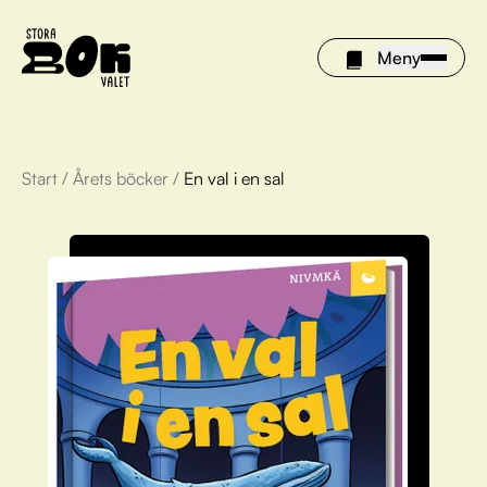
Meny
Start
/
Årets böcker
/
En val i en sal
Årets böcker
Om Stora bokvalet
Olivia tipsar
Vinnare
FAQ
För bibliotek