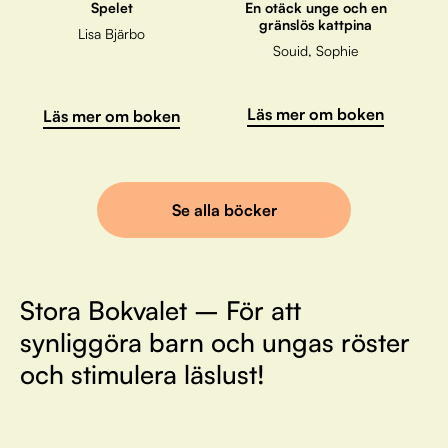
Spelet
En otäck unge och en
gränslös kattpina
Lisa Bjärbo
Souid, Sophie
Läs mer om boken
Läs mer om boken
Se alla böcker
Stora Bokvalet – För att
synliggöra barn och ungas röster
och stimulera läslust!