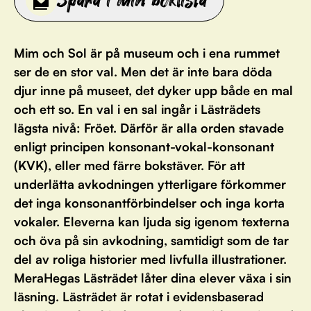
Spara i min boklista
Mim och Sol är på museum och i ena rummet
ser de en stor val. Men det är inte bara döda
djur inne på museet, det dyker upp både en mal
och ett so. En val i en sal ingår i Lästrädets
lägsta nivå: Fröet. Därför är alla orden stavade
enligt principen konsonant-vokal-konsonant
(KVK), eller med färre bokstäver. För att
underlätta avkodningen ytterligare förkommer
det inga konsonantförbindelser och inga korta
vokaler. Eleverna kan ljuda sig igenom texterna
och öva på sin avkodning, samtidigt som de tar
del av roliga historier med livfulla illustrationer.
MeraHegas Lästrädet låter dina elever växa i sin
läsning. Lästrädet är rotat i evidensbaserad