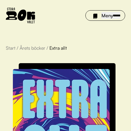
Meny
Start
/
Årets böcker
/
Extra allt
Årets böcker
Om Stora bokvalet
Olivia tipsar
Vinnare
FAQ
För bibliotek