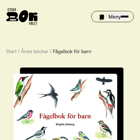
Meny
Start
/
Årets böcker
/
Fågelbok för barn
Årets böcker
Om Stora bokvalet
Olivia tipsar
Vinnare
FAQ
För bibliotek