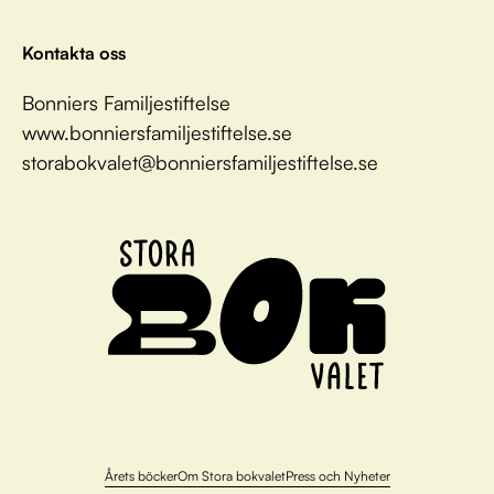
Kontakta oss
Bonniers Familjestiftelse
www.bonniersfamiljestiftelse.se
storabokvalet@bonniersfamiljestiftelse.se
Årets böcker
Om Stora bokvalet
Press och Nyheter