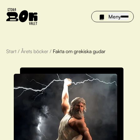
Meny
Start
/
Årets böcker
/
Fakta om grekiska gudar
Årets böcker
Om Stora bokvalet
Olivia tipsar
Vinnare
FAQ
För bibliotek