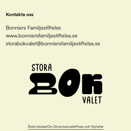
Kontakta oss
Bonniers Familjestiftelse
www.bonniersfamiljestiftelse.se
storabokvalet@bonniersfamiljestiftelse.se
Årets böcker
Om Stora bokvalet
Press och Nyheter