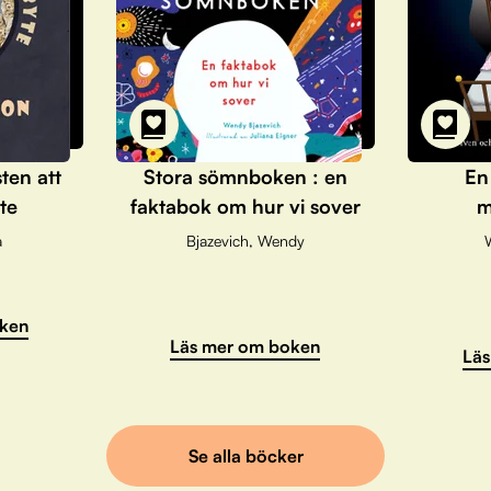
sten att
Stora sömnboken : en
En
te
faktabok om hur vi sover
m
a
Bjazevich, Wendy
ken
Läs mer om boken
Läs
Se alla böcker