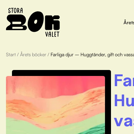
Året
Start
/
Årets böcker
/
Farliga djur – Huggtänder, gift och vass
Fa
Hu
va