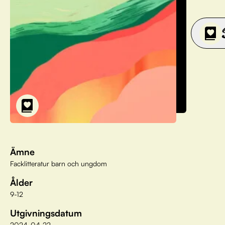
Ämne
Facklitteratur barn och ungdom
Ålder
9-12
Utgivningsdatum
2024-04-22