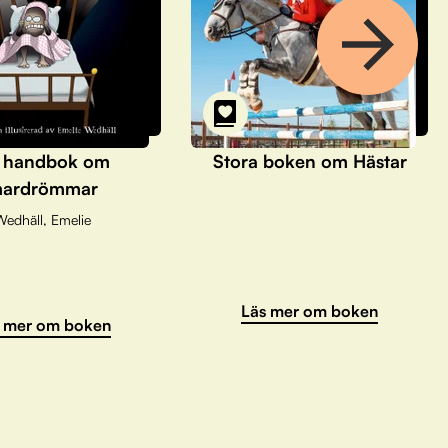
 handbok om
Stora boken om Hästar
ardrömmar
Wedhäll, Emelie
Läs mer om boken
 mer om boken