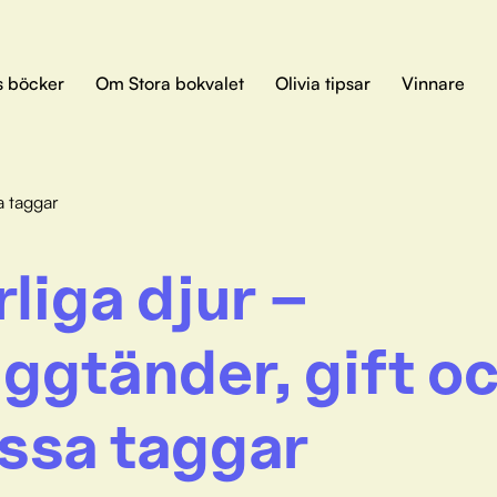
s böcker
Om Stora bokvalet
Olivia tipsar
Vinnare
a taggar
rliga djur –
ggtänder, gift o
ssa taggar