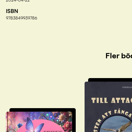
ISBN
9783849939786
Fler bö