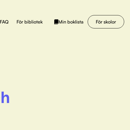
FAQ
För bibliotek
För skolor
Min boklista
ch