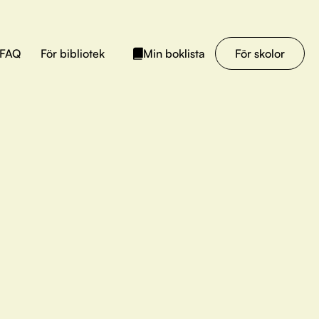
FAQ
För bibliotek
För skolor
Min boklista