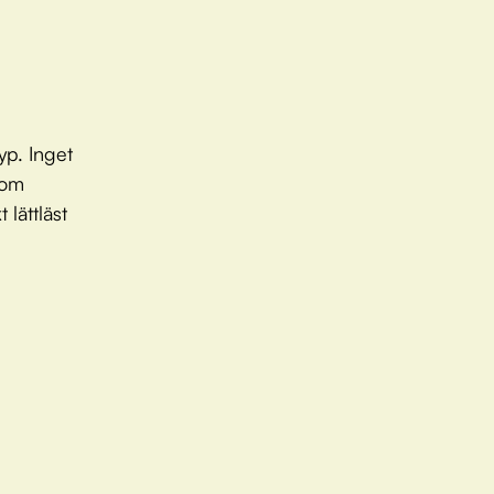
yp. Inget
 om
 lättläst