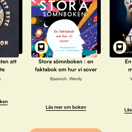
sten att
Stora sömnboken : en
En
te
faktabok om hur vi sover
m
a
Bjazevich, Wendy
ken
Läs mer om boken
Läs