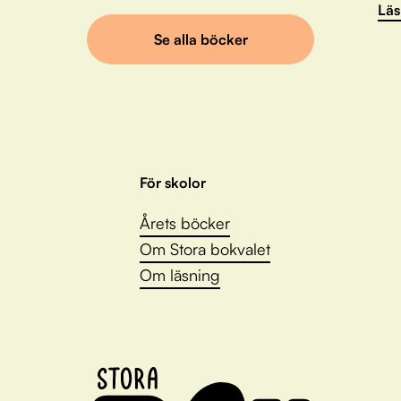
Läs
Se alla böcker
För skolor
Årets böcker
Om Stora bokvalet
Om läsning