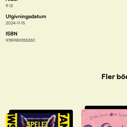
9-12
Utgivningsdatum
2024-11-15
ISBN
9789189355330
Fler bö