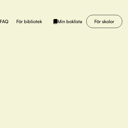
FAQ
För bibliotek
För skolor
Min boklista