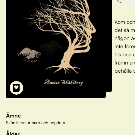
Kom och 
det så m
någon av
inte för
historia
främmand
behålla 
Ämne
Skönlitteratur barn och ungdom
Ålder