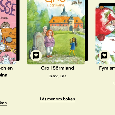
och en
Gro i Sörmland
Fyra sm
pina
Brand, Lisa
L
Läs mer om boken
ken