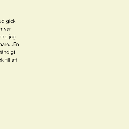
vud gick
r var
nde jag
nare...En
tändigt
till att