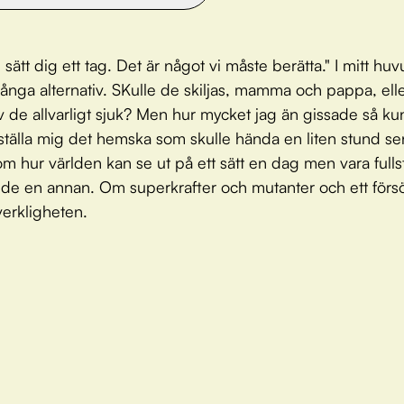
sätt dig ett tag. Det är något vi måste berätta." I mitt hu
ånga alternativ. SKulle de skiljas, mamma och pappa, elle
 de allvarligt sjuk? Men hur mycket jag än gissade så ku
eställa mig det hemska som skulle hända en liten stund se
 om hur världen kan se ut på ett sätt en dag men vara fulls
e en annan. Om superkrafter och mutanter och ett försök 
verkligheten.