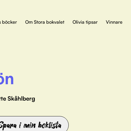
s böcker
Om Stora bokvalet
Olivia tipsar
Vinnare
ön
tte Skåhlberg
Spara i min boklista