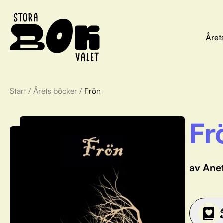
Året
Start
/
Årets böcker
/
Frön
Fr
av Ane