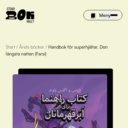
Meny
Start
/
Årets böcker
/
Handbok för superhjältar. Den
Årets böcker
längsta natten (Farsi)
Om Stora bokvalet
Olivia tipsar
Vinnare
FAQ
För bibliotek