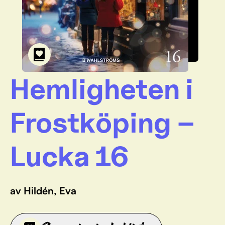
Hemligheten i
Frostköping –
Lucka 16
av Hildén, Eva