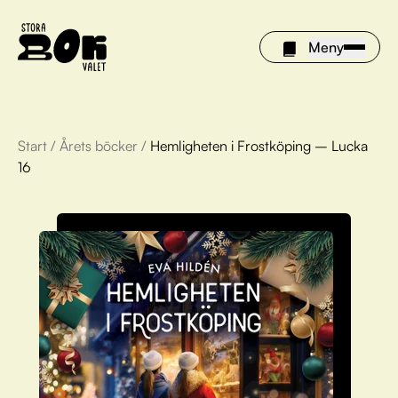
Meny
Start
/
Årets böcker
/
Hemligheten i Frostköping – Lucka
Årets böcker
16
Om Stora bokvalet
Olivia tipsar
Vinnare
FAQ
För bibliotek