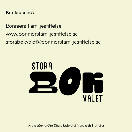
Kontakta oss
Bonniers Familjestiftelse
www.bonniersfamiljestiftelse.se
storabokvalet@bonniersfamiljestiftelse.se
Årets böcker
Om Stora bokvalet
Press och Nyheter