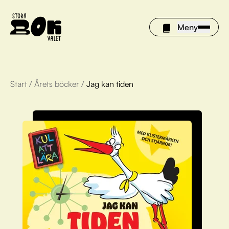
Meny
Start
/
Årets böcker
/
Jag kan tiden
Årets böcker
Om Stora bokvalet
Olivia tipsar
Vinnare
FAQ
För bibliotek