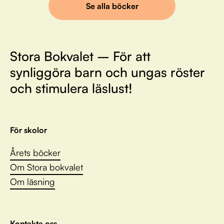
Se alla böcker
Stora Bokvalet – För att
synliggöra barn och ungas röster
och stimulera läslust!
För skolor
Årets böcker
Om Stora bokvalet
Om läsning
Kontakta oss