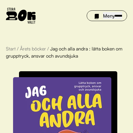
Meny
Start
/
Årets böcker
/
Jag och alla andra : lätta boken om
Årets böcker
grupptryck, ansvar och avundsjuka
Om Stora bokvalet
Olivia tipsar
Vinnare
FAQ
För bibliotek