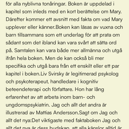
för alla nyblivna tonåringar. Boken är uppdelad i
kapitel som inleds med en kort berättelse om Mary.
Därefter kommer ett avsnitt med fakta om vad Mary
upplever eller känner.Boken kan läsas av vuxna och
barn tillsammans som ett underlag för att prata om
sådant som det ibland kan vara svårt att sätta ord
på. Samtalen kan vara både mer allmänna och utgå
ifrån hela boken. Men de kan också bli mer
specifika och utgå bara från ett enskilt eller ett par
kapitel i boken.Liv Svirsky är legitimerad psykolog
och psykoterapeut, handledare i kognitiv
beteendeterapi och författare. Hon har lång
erfarenhet av att arbeta inom barn- och
ungdomspsykiatrin. Jag och allt det andra är
illustrerad av Mattias Andersson.Sagt om Jag och
allt det nya:Det viktigaste med faktaboken Jag och
allt det nya är dess budskap, att alla känslor alltid är