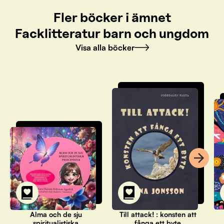
Fler böcker i ämnet
Facklitteratur barn och ungdom
Visa alla böcker
Alma och de sju
Till attack! : konsten att
spiritualistiska
fånga ett byte