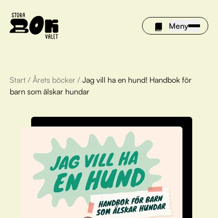
Meny
Start
/
Årets böcker
/
Jag vill ha en hund! Handbok för
Årets böcker
barn som älskar hundar
Om Stora bokvalet
Olivia tipsar
Vinnare
FAQ
För bibliotek