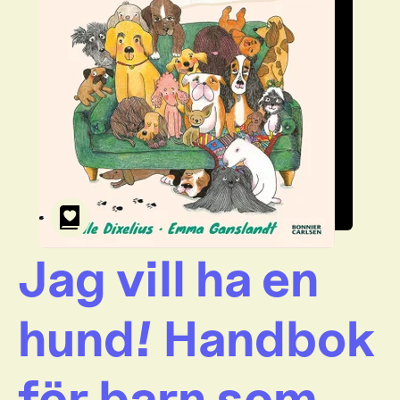
Jag vill ha en
hund! Handbok
för barn som