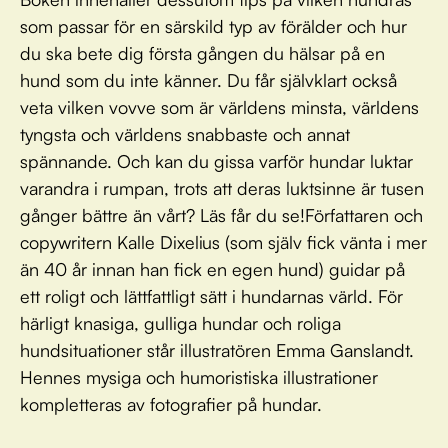
som passar för en särskild typ av förälder och hur
du ska bete dig första gången du hälsar på en
hund som du inte känner. Du får självklart också
veta vilken vovve som är världens minsta, världens
tyngsta och världens snabbaste och annat
spännande. Och kan du gissa varför hundar luktar
varandra i rumpan, trots att deras luktsinne är tusen
gånger bättre än vårt? Läs får du se!Författaren och
copywritern Kalle Dixelius (som själv fick vänta i mer
än 40 år innan han fick en egen hund) guidar på
ett roligt och lättfattligt sätt i hundarnas värld. För
härligt knasiga, gulliga hundar och roliga
hundsituationer står illustratören Emma Ganslandt.
Hennes mysiga och humoristiska illustrationer
kompletteras av fotografier på hundar.