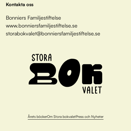
Kontakta oss
Bonniers Familjestiftelse
www.bonniersfamiljestiftelse.se
storabokvalet@bonniersfamiljestiftelse.se
Årets böcker
Om Stora bokvalet
Press och Nyheter