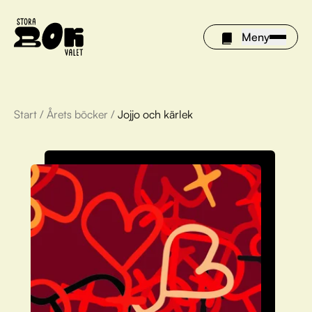
Meny
Start
/
Årets böcker
/
Jojjo och kärlek
Årets böcker
Om Stora bokvalet
Olivia tipsar
Vinnare
FAQ
För bibliotek