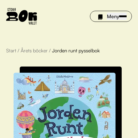
Meny
Start
/
Årets böcker
/
Jorden runt pysselbok
Årets böcker
Om Stora bokvalet
Olivia tipsar
Vinnare
FAQ
För bibliotek