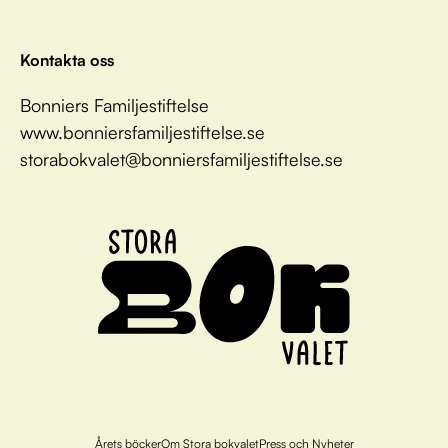
Kontakta oss
Bonniers Familjestiftelse
www.bonniersfamiljestiftelse.se
storabokvalet@bonniersfamiljestiftelse.se
Årets böcker
Om Stora bokvalet
Press och Nyheter