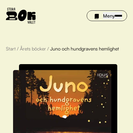
Meny
Start
/
Årets böcker
/
Juno och hundgravens hemlighet
Årets böcker
Om Stora bokvalet
Olivia tipsar
Vinnare
FAQ
För bibliotek