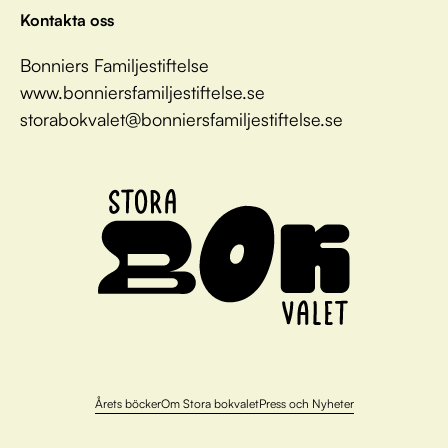
Kontakta oss
Bonniers Familjestiftelse
www.bonniersfamiljestiftelse.se
storabokvalet@bonniersfamiljestiftelse.se
Årets böcker
Om Stora bokvalet
Press och Nyheter