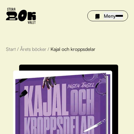
Meny
Start
/
Årets böcker
/
Kajal och kroppsdelar
Årets böcker
Om Stora bokvalet
Olivia tipsar
Vinnare
FAQ
För bibliotek