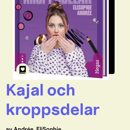
Kajal och
kroppsdelar
av Andrée, EliSophie