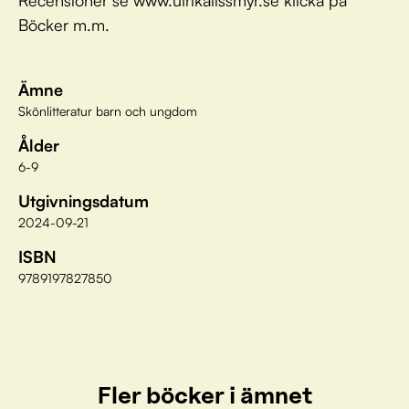
Recensioner se www.ulrikalissmyr.se klicka på
Böcker m.m.
Ämne
Skönlitteratur barn och ungdom
Ålder
6-9
Utgivningsdatum
2024-09-21
ISBN
9789197827850
Fler böcker i ämnet