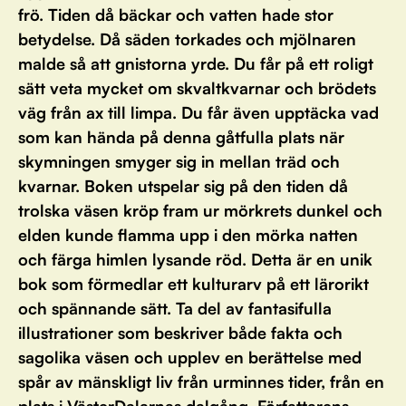
frö. Tiden då bäckar och vatten hade stor
betydelse. Då säden torkades och mjölnaren
malde så att gnistorna yrde. Du får på ett roligt
sätt veta mycket om skvaltkvarnar och brödets
väg från ax till limpa. Du får även upptäcka vad
som kan hända på denna gåtfulla plats när
skymningen smyger sig in mellan träd och
kvarnar. Boken utspelar sig på den tiden då
trolska väsen kröp fram ur mörkrets dunkel och
elden kunde flamma upp i den mörka natten
och färga himlen lysande röd. Detta är en unik
bok som förmedlar ett kulturarv på ett lärorikt
och spännande sätt. Ta del av fantasifulla
illustrationer som beskriver både fakta och
sagolika väsen och upplev en berättelse med
spår av mänskligt liv från urminnes tider, från en