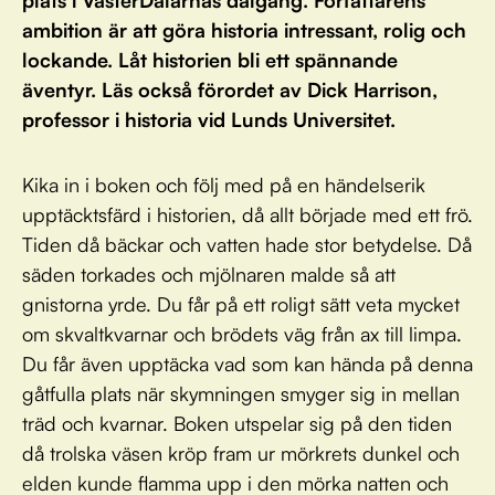
plats i VästerDalarnas dalgång. Författarens
ambition är att göra historia intressant, rolig och
lockande. Låt historien bli ett spännande
äventyr. Läs också förordet av Dick Harrison,
professor i historia vid Lunds Universitet.
Kika in i boken och följ med på en händelserik
upptäcktsfärd i historien, då allt började med ett frö.
Tiden då bäckar och vatten hade stor betydelse. Då
säden torkades och mjölnaren malde så att
gnistorna yrde. Du får på ett roligt sätt veta mycket
om skvaltkvarnar och brödets väg från ax till limpa.
Du får även upptäcka vad som kan hända på denna
gåtfulla plats när skymningen smyger sig in mellan
träd och kvarnar. Boken utspelar sig på den tiden
då trolska väsen kröp fram ur mörkrets dunkel och
elden kunde flamma upp i den mörka natten och