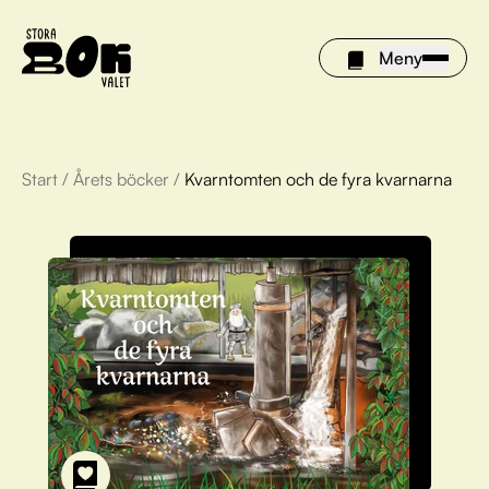
Meny
Start
/
Årets böcker
/
Kvarntomten och de fyra kvarnarna
Årets böcker
Om Stora bokvalet
Olivia tipsar
Vinnare
FAQ
För bibliotek