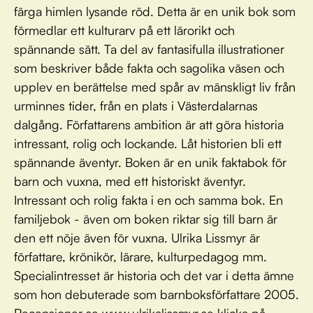
färga himlen lysande röd. Detta är en unik bok som
förmedlar ett kulturarv på ett lärorikt och
spännande sätt. Ta del av fantasifulla illustrationer
som beskriver både fakta och sagolika väsen och
upplev en berättelse med spår av mänskligt liv från
urminnes tider, från en plats i Västerdalarnas
dalgång. Författarens ambition är att göra historia
intressant, rolig och lockande. Låt historien bli ett
spännande äventyr. Boken är en unik faktabok för
barn och vuxna, med ett historiskt äventyr.
Intressant och rolig fakta i en och samma bok. En
familjebok - även om boken riktar sig till barn är
den ett nöje även för vuxna. Ulrika Lissmyr är
författare, krönikör, lärare, kulturpedagog mm.
Specialintresset är historia och det var i detta ämne
som hon debuterade som barnboksförfattare 2005.