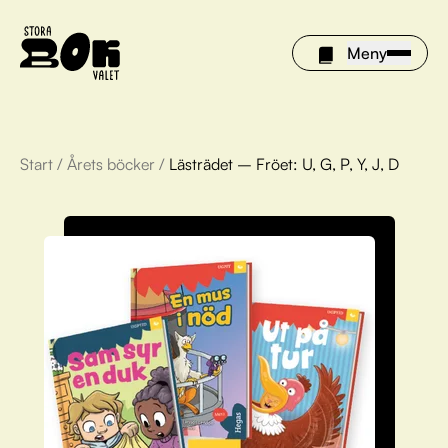
Meny
Start
/
Årets böcker
/
Lästrädet – Fröet: U, G, P, Y, J, D
Årets böcker
Om Stora bokvalet
Olivia tipsar
Vinnare
FAQ
För bibliotek