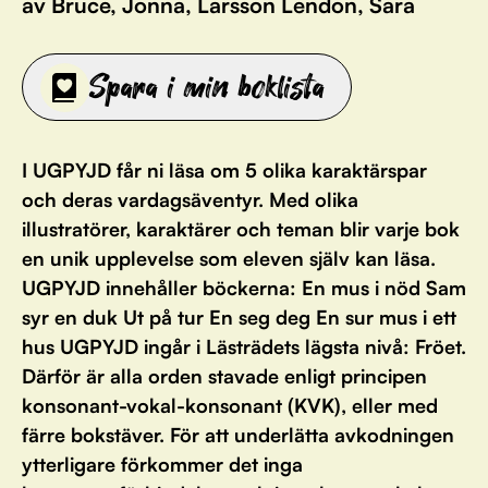
av Bruce, Jonna, Larsson Lendon, Sara
Spara i min boklista
I UGPYJD får ni läsa om 5 olika karaktärspar
och deras vardagsäventyr. Med olika
illustratörer, karaktärer och teman blir varje bok
en unik upplevelse som eleven själv kan läsa.
UGPYJD innehåller böckerna: En mus i nöd Sam
syr en duk Ut på tur En seg deg En sur mus i ett
hus UGPYJD ingår i Lästrädets lägsta nivå: Fröet.
Därför är alla orden stavade enligt principen
konsonant-vokal-konsonant (KVK), eller med
färre bokstäver. För att underlätta avkodningen
ytterligare förkommer det inga