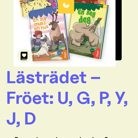
Lästrädet –
Fröet: U, G, P, Y,
J, D