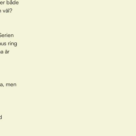
ver både
m väl?
Serien
mus ring
a är
lla, men
d