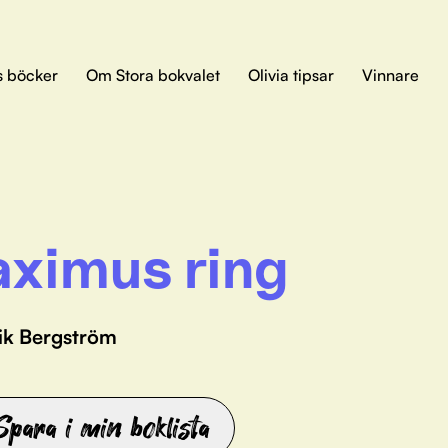
s böcker
Om Stora bokvalet
Olivia tipsar
Vinnare
ximus ring
rik Bergström
Spara i min boklista