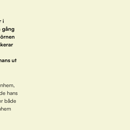
 i
n gång
 örnen
skerar
mans ut
Örnhem,
ade hans
er både
rnhem