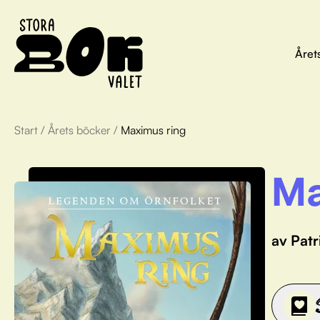
Året
Start
/
Årets böcker
/
Maximus ring
Ma
av Pat