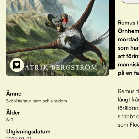
Remus t
Örnhem,
mördade
som han 
att föri
människ
på en fa
Remus ti
Ämne
långt f
Skönlitteratur barn och ungdom
föräldra
Ålder
snabbt o
6-9
som Flod
Utgivningsdatum
2024-03-01