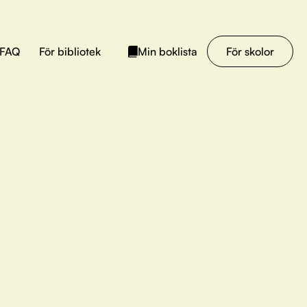
FAQ
För bibliotek
För skolor
Min boklista