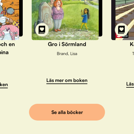
och en
Gro i Sörmland
K
pina
Brand, Lisa
T
Läs mer om boken
Läs
ken
Se alla böcker