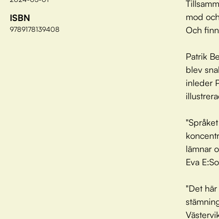
Tillsamm
mod och 
ISBN
Och finns
9789178139408
Patrik B
blev sna
inleder 
illustrer
"Språket
koncentre
lämnar oc
Eva E:So
"Det här
stämning
Västervi