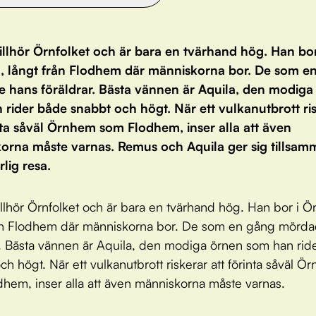
illhör Örnfolket och är bara en tvärhand hög. Han bor
 långt från Flodhem där människorna bor. De som e
 hans föräldrar. Bästa vännen är Aquila, den modiga
rider både snabbt och högt. När ett vulkanutbrott ri
nta såväl Örnhem som Flodhem, inser alla att även
orna måste varnas. Remus och Aquila ger sig tillsam
rlig resa.
llhör Örnfolket och är bara en tvärhand hög. Han bor i 
rån Flodhem där människorna bor. De som en gång mörd
r. Bästa vännen är Aquila, den modiga örnen som han rid
ch högt. När ett vulkanutbrott riskerar att förinta såväl Ö
hem, inser alla att även människorna måste varnas.