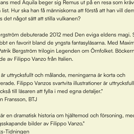
ans med Aquila beger sig Remus ut på en resa som krä
list. Hur ska han få människorna att förstå att han vill de
 det något sätt att stilla vulkanen?
ergström debuterade 2012 med Den eviga eldens magi. 
bbt en favorit bland de yngsta fantasyläsarna. Med Maxi
Patrik Bergström trilogin Legenden om Örnfolket. Böckern
ade av Filippo Vanzo från Italien.
 är uttrycksfullt och målande, meningarna är korta och
rade. Filippo Vanzos svartvita illustrationer är uttrycksfu
kså till läsaren att fylla i med egna detaljer."
n Fransson, BTJ
 är en dramatisk historia om hjältemod och försoning, me
sskapande bilder av Filippo Vanzo."
ks-Tidningen